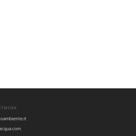
ETWORK
ioambiente.it
oacqua.com