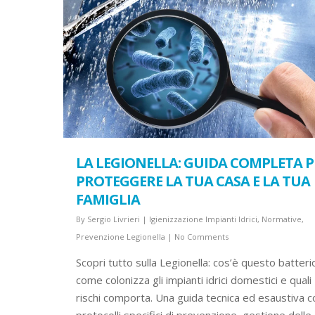
LA LEGIONELLA: GUIDA COMPLETA P
PROTEGGERE LA TUA CASA E LA TUA
FAMIGLIA
By
Sergio Livrieri
|
Igienizzazione Impianti Idrici
,
Normative
,
Prevenzione Legionella
|
No Comments
Scopri tutto sulla Legionella: cos’è questo batteri
come colonizza gli impianti idrici domestici e quali
rischi comporta. Una guida tecnica ed esaustiva c
protocolli specifici di prevenzione, gestione delle