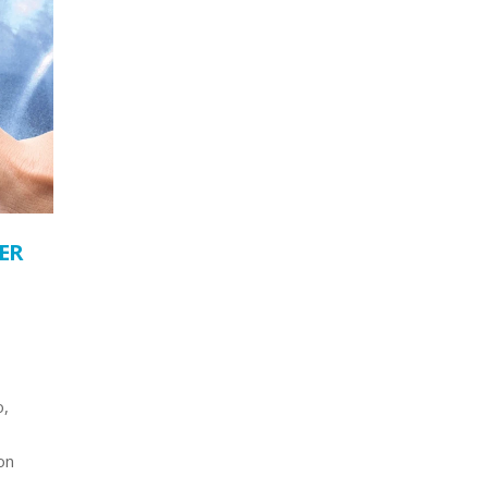
ER
o,
on