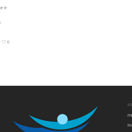
te e
a
0
N
m
i