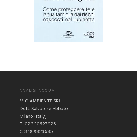
ANALISI ACQUA
MIO AMBIENTE SRL
Dott. Salvatore Abbate
Milano (Italy)
T: 02.320627926
C: 348.9823685