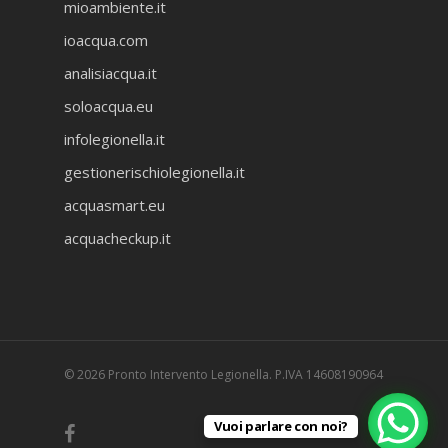
mioambiente.it
ioacqua.com
analisiacqua.it
soloacqua.eu
infolegionella.it
gestionerischiolegionella.it
acquasmart.eu
acquacheckup.it
© 2026 Pronto Intervento Legionella. P.IVA 14608190964
Vuoi parlare con noi?