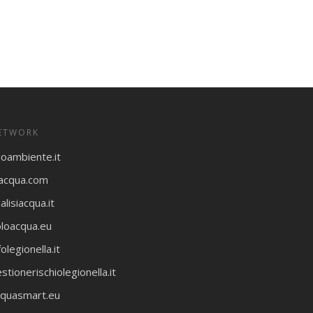
ETWORK
ioambiente.it
oacqua.com
alisiacqua.it
oloacqua.eu
folegionella.it
stionerischiolegionella.it
cquasmart.eu