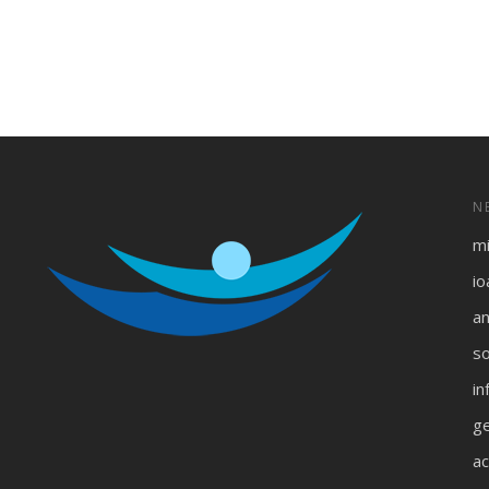
N
m
i
an
s
in
ge
a