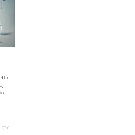
etta
E)
io
0