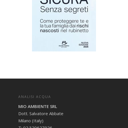
ANALISI ACQUA
MIO AMBIENTE SRL
Dott. Salvatore Abbate
Milano (Italy)
T: 02.320627926