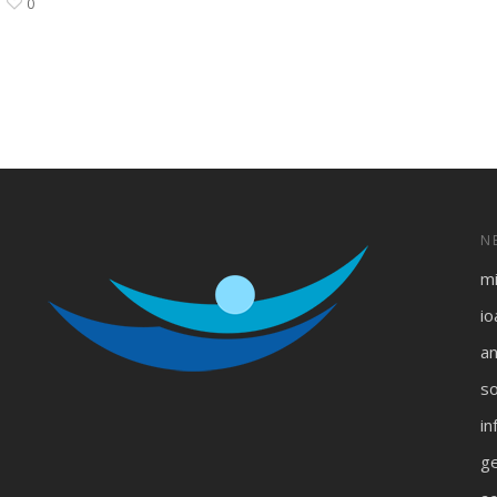
0
N
m
i
an
s
in
ge