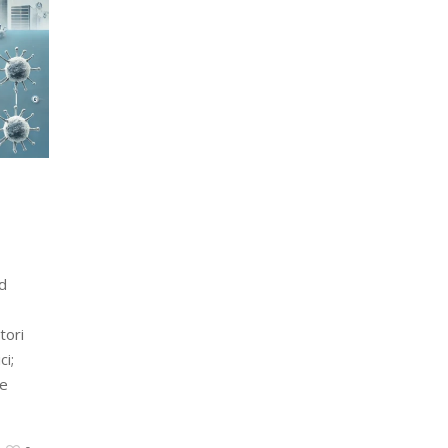
d
tori
ci;
 e