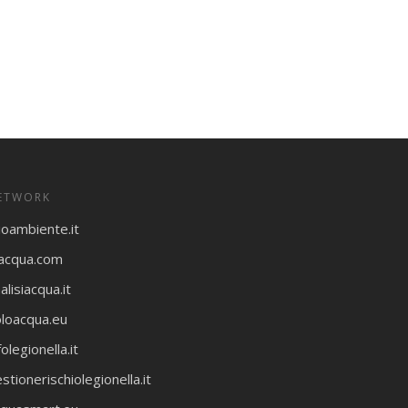
ETWORK
ioambiente.it
oacqua.com
alisiacqua.it
oloacqua.eu
folegionella.it
stionerischiolegionella.it